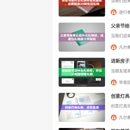
逆行
父亲节给
凡尔
进新房子
爷青
创意灯具
凡尔