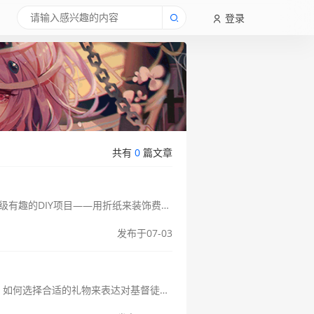
登录
共有
0
篇文章
费列罗折纸创意DIY：用折纸装饰你的甜蜜礼物大家好呀！今天想和大家分享一个超级有趣的DIY项目——用折纸来装饰费列罗巧克力。作为一个热爱手工又特别喜欢吃甜食的人，我发现把这两者结合起来简直是完美搭配！不仅能享...
发布于07-03
在现代社会，基督教是世界上最广泛传播的宗教之一。而作为一个有信仰的基督徒，如何选择合适的礼物来表达对基督徒朋友的关心和祝福呢？本文将为您介绍一些适合送给基督徒的礼物，以帮助您做出更加恰当的选择。圣经和灵修书籍对...