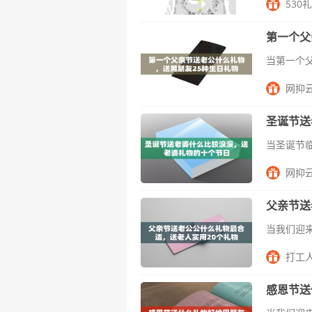
530
第一个父
网抑
圣诞节送
网抑
父亲节送
打工
感恩节送