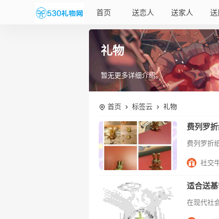
首页
送恋人
送家人
送
礼物
暂无更多详细介绍。
首页
标签云
礼物
费列罗折
社交
适合送基