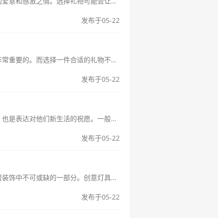
当我们迎来感恩节或男友的生日时，总是希望能够选出一份特别的礼物来表达我们的爱意和感激之情。选择礼物可能会让人感到有些头疼，特别是在想要给男友送上一份独特而有意义的礼物时。下面将为您介绍25种适合送给男友的生日礼...
发布于05-22
当我们迎来每年一度的父亲节时，选择一件特别的礼物来表达对丈夫的感激之情是非常重要的。而选择一件合适的礼物不仅能让他感到温暖和被重视，也能增进你们之间的感情。如果你正在为这个问题而犹豫不决，不妨参考以下关于父亲节...
发布于05-22
当朋友或亲人搬入新家时，选择合适的礼物显得尤为重要。这不仅是对新家的祝福，也是表达对他们新生活的祝愿。一般而言，乔迁礼物有四种经典选择，每种都带有特定的象征意义和实用性，让我们一起来看看吧。1.装饰品：...
发布于05-22
创意灯具礼物，点亮生活在现代社会，灯具不仅仅是简单的照明工具，它们更是家居装饰中不可或缺的一部分。创意灯具以其独特的设计和功能赢得了越来越多消费者的青睐，成为了不少人选择作为礼物的首选。无论是生日、节日还是...
发布于05-22