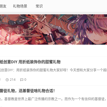
朋友
礼物场景
常识
纸创意DIY 用折纸装饰你的甜蜜礼物
牛
214
0
督徒礼物，送基督徒啥礼物合适！