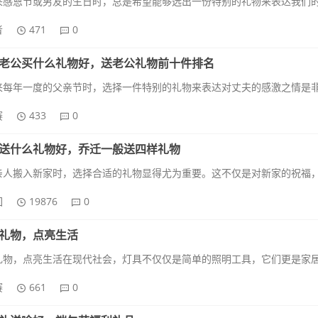
者
471
0
老公买什么礼物好，送老公礼物前十件排名
赛
433
0
送什么礼物好，乔迁一般送四样礼物
回
19876
0
礼物，点亮生活
赛
661
0