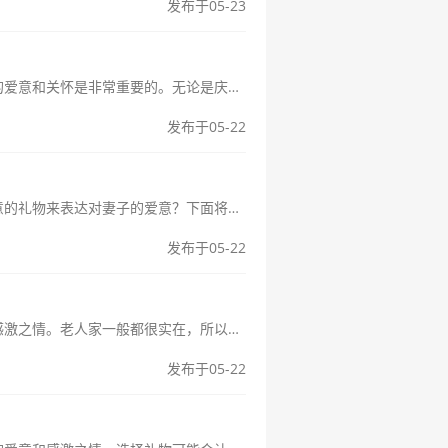
发布于05-23
当第一个父亲节来临或者男朋友的生日即将到来时，选择一份特别的礼物来表达你的爱意和关怀是非常重要的。无论是庆祝第一个父亲节还是男友的生日，你都希望能够选择到一个既实用又能表达你心意的礼物。下面将为你提供25种精选...
发布于05-22
当圣诞节临近时，许多丈夫都面临着一个共同的难题：如何选择一份既浪漫又有心意的礼物来表达对妻子的爱意？下面将为您介绍十个节日送老婆礼物的建议，希望能为您在这个特别的圣诞节找到灵感。圣诞节送老婆什么比较浪漫？...
发布于05-22
当我们迎来父亲节这个特殊的日子，我们常常会思考该如何表达对老公公的敬意和感激之情。老人家一般都很实在，所以在挑选礼物的时候，实用性是首要考虑的因素。以下是20个适合送给老公公的实用礼物的建议，希望能帮助您找到合...
发布于05-22