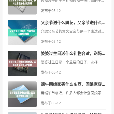
选择嫂子的生日礼物选择一份合适的生日礼物对于嫂子来说是一种体贴和关怀的表达。首先要考虑的是她的兴趣爱好和个人喜好。如果她喜欢时尚和美容，可以考虑送她一些流行的化妆品或者一张著名美容店的护理卡。如果她喜欢健...
发布于05-12
父亲节送什么鲜花，父亲节送什么礼物比较好
介绍父亲节的意义父亲节是一个表达对父亲关爱与感激的特别日子。每年六月的第三个星期日，人们会通过送礼物或者鲜花来表达对父亲的尊重和感谢。选择一份合适的礼物或者鲜花，不仅能让父亲感到开心，也能传递出深深的家庭情...
发布于05-12
婆婆过生日送什么礼物合适，送妈妈便宜不丢人的礼物
婆婆过生日是一个重要的日子，选择一份合适的礼物既能表达心意，又能让她感到开心和被重视。对于很多人来说，挑选婆婆生日礼物可能会感到有些困惑。以下是一些值得考虑的礼物建议，希望能帮助你找到灵感。1.考虑婆婆的...
发布于05-12
端午回娘家买什么东西，回娘家穿什么衣服
当端午节临近，许多人都会计划回娘家参加节日聚会。这个时候，除了准备好礼物和合适的服装，也要考虑如何在这个特别的日子里展现出最好的自己。选择合适的节日礼物在端午节回娘家，选择合适的礼物显得格外重要。这不仅...
发布于05-12