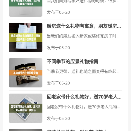
当我们面对给孕妇送礼物的时候，很多人可能会感到困惑。毕竟，这不仅关乎礼物的实用性，还涉及到对未来妈妈的关心和关怀。下面将介绍一些受欢迎的孕妇礼物，希望能为你提供灵感和选择方向。关注孕妇的舒适：为什么选择柔软...
发布于05-20
暖房送什么礼物有寓意，朋友暖房子送什么东西好
当我们的朋友搬入新家或装修完房子时，送一份有特殊寓意的礼物不仅能为他们的新生活增添喜悦，还能表达我们的祝福和关心。选择合适的礼物不仅仅是为了礼节，更是为了让他们感受到我们的真诚和关怀。在选择送给朋友暖房子的礼物...
发布于05-20
不同季节的应景礼物指南
当季节更替，送礼也随之而变得有趣起来。不同的季节有不同的氛围和活动，选择一份应景的礼物，不仅能表达心意，还能让人倍感温暖。无论是春夏秋冬，每个季节都有其独特的特点和节日，让我们来看看如何根据不同季节挑选合适的礼...
发布于05-20
回老家带什么礼物好，送70岁老人礼物前十件排名
回老家带什么礼物好，送70岁老人礼物前十件排名在生活节奏加快的今天，与家人团聚成为一种珍贵的时刻。不论是春节、清明还是其他节日，回老家探亲让人倍感温馨。但是，每次回家都面临一个共同的难题：该带什么礼物给老人...
发布于05-20