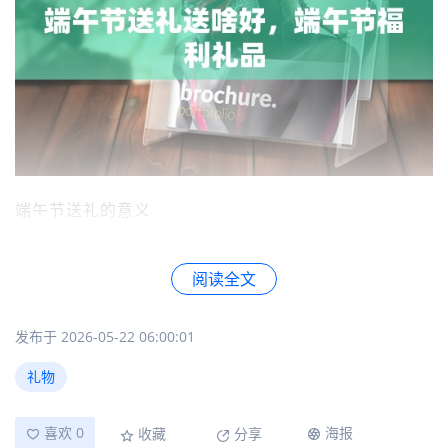
端午节送礼的意义
送礼在端午节扮演着重要的角色，不仅是传统习俗的延
续，也是人们表达情感的方式。在这个节日里，送出一
阅读全文
份精心挑选的礼品，不仅能传递您的关怀与祝福，更能
加深彼此的感情。
发布于 2026-05-22 06:00:01
粽子礼盒：传统与美味并存
礼物
端午节最经典的礼品莫过于粽子礼盒。粽子作为传统的
端午节食物，象征着团圆与祝福。将粽子装入精美的礼
喜欢 0
海报
收藏
分享