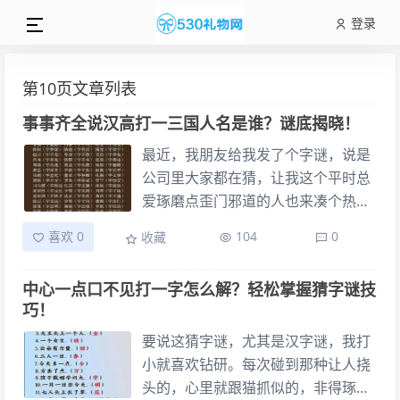
登录
第10页文章列表
事事齐全说汉高打一三国人名是谁？谜底揭晓！
最近，我朋友给我发了个字谜，说是
公司里大家都在猜，让我这个平时总
爱琢磨点歪门邪道的人也来凑个热
闹。我就瞅了一眼，好家伙，一瞅就
喜欢 0
104
0
收藏
给我盯上了，简直是扎进了我的脑子
里，不弄明白睡都睡不安稳。 起初的
中心一点口不见打一字怎么解？轻松掌握猜字谜技
懵圈：盯着“事事齐全”瞎琢磨 这谜面
巧！
是这么说的：“事事齐全说汉高，打一
三国人名是谁？” 当时我一看，这玩
要说这猜字谜，尤其是汉字谜，我打
意儿有点意思。第一个冒出来的念头
小就喜欢钻研。每次碰到那种让人挠
就是“事事齐全”这四个字。齐全，什
头的，心里就跟猫抓似的，非得琢磨