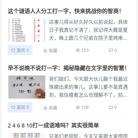
是不是“对牛弹琴”，但这跟“打”字也完
果，我真的栽了好几个跟头，才琢磨
这个谜语人人分工打一字，快来挑战你的智商！
全搭不上边。我越想越觉得不对劲，
明白。 第一次思考：直觉先行 我当时
侄子就在旁边咯咯地笑，看我抓耳挠
拿到这个谜题，他先是跟我念叨了一
这事儿得从好久好久以前说起，具体
腮。
串数字：七、八、九，然后他停顿了
日子我真记不清了，就记得大概是夏
一下，再补了一句“二三”，问我：“这
天，晚上跟几个兄弟在院子里烤串
里面藏着一个数字，你觉得会是哪
儿，喝着啤酒，天南地北地瞎聊。聊
喜欢 0
103
0
收藏
个？” 我一听，七八九，二三。脑子
着聊着，其中一个哥们儿，也不知道
里第一反应就是，这不就是按顺序来
从哪儿听来的，突然就抛出这么个谜
早不说晚不说打一字：揭秘隐藏在文字里的智慧！
的嘛七八九，那后面不是十吗？或者
语：“人人分工打一字。” 当时我们几
他是不是在玩什么数列，比如七八
个一听，都觉得这不简单嘛“人人分
哥们姐们，今天跟大伙儿聊个我最近
九，然后隔了两位，又从二三开始？
工”，那不就是说好多人干事儿呗？肯
琢磨出来的事儿。这事儿要不是真遇
那我可能会猜五或者六，补全那个空
定是个跟“人”字沾边的字。于是乎，
到，我估摸着怎么也理解不了。前段
缺。我甚至想到了是不是什么谐音
大家伙儿就开始七嘴八舌地猜起来
时间，我这人生，就跟进入了一个死
喜欢 0
108
0
收藏
梗，七八九，那不就是“吃饱酒”或者
了。 有人说是“众”，因为三个“人”摞
胡同似的，怎么都绕不出来。 那会儿
“娶宝九”什么的嘛但又跟数字谜底不
一块儿不就是“众”吗？人多嘛 有人说
我正赶上一个大项目，也不是说多复
对路。
2 4 6 8 10打一成语难吗？其实很简单
是“合”，觉得“分工”了就得“合作”，
杂，但就是感觉处处卡壳，怎么推进
“合”字看着也挺像那么回事儿的。
怎么不顺。每天坐在电脑前，看着屏
兄弟们老规矩，今天又来跟大家唠唠