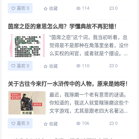
么叫齐全？不就是准备得很充分，什
个明明白白。时间久了，就琢磨出点
喜欢 0
114
0
收藏
么都齐备吗？我这脑子就开始飞转
儿自己的门道。前阵子，有个朋友给
了，三国里谁的名字带个“齐”字？或
我出了个谜语，就那句——“中心一点
茵席之臣的意思怎么用？学懂典故不再犯错！
者哪个字有“齐全”的意思？
口不见，打一字。” 刚听着的时候，
我心里还挺有底，觉得这不就是送分
“茵席之臣”这个词，我当初听着，总
题嘛“中心一点”，我立马就想到了“主”
觉得是不是那种在角落里坐着，没什
字。你想，“主”上面那一点，可不就
么实权的闲官，或者就是个摆设。后
是中心那一点嘛然后“口不见”，这“主”
来有一次，我跟一个老先生聊天，不
喜欢 0
110
0
收藏
字里头确实没有个“口”字。我当时就
经意间就聊到了这些老话。他说起“茵
乐了，赶紧跟朋友说：“这不就
席之臣”的时候，我才知道自己错得离
关于古往今来打一水浒传中的人物，原来是她呀！
是‘主’字嘛” 结果朋友听了，就笑而不
谱。 那会儿，我刚开始做点小生意，
语，跟我说：“你再好好想想。”我当
跟人打交道特别多。有一次跟个老朋
最近，我琢磨一个老有意思的谜语。
时心里就犯嘀咕了，难道没那么简
友吃饭，他夸我办事稳妥，说我有几
你知道的，我这人就爱瞎琢磨这些个
单？我就又开始琢磨。我把“心”字也
分“茵席之臣”的意思。我当时心里还
文字游戏，尤其是跟老四大名著沾边
过了一遍，它里面倒是有好几个点，
犯嘀咕，心想这是在夸我还是损我？
的，总觉得里面藏着不少巧思。那
喜欢 0
106
0
收藏
但总觉得不太像“中心一点”那种直白
“茵席”不就是个垫子、座位嘛难道是
天，跟几个老伙计喝茶，他们抛出来
的感觉。而且“心”字结构也跟“口不见”
说我只会坐着不动，是个没啥用的
一个谜面：“古往今来，打一水浒传中