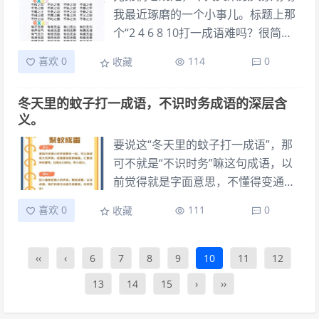
幕上的代码，感觉就跟一堵墙似的，
我最近琢磨的一个小事儿。标题上那
根本不知道从哪儿下手，往哪儿走。
个“2 4 6 8 10打一成语难吗？很简
那时候，我心里头那叫一个焦躁，每
单”，就是我今天要跟大家分享的实践
喜欢 0
114
0
收藏
天都觉得自己像是在跑马拉松，可怎
记录。 这事儿得从上个月说起。那天
么跑都跑不到头。我试过硬着头皮往
晚上，我在家陪媳妇儿看电视，她突
冬天里的蚊子打一成语，不识时务成语的深层含
前冲，结果，不是撞南墙就是掉坑
然冒出来一句：“老公，问你个脑筋急
义。
里。也试过干脆放着不管，想拖到再
转弯，你猜猜看，2 4 6 8 10，打一成
爆发，可眼瞅着 deadline 越来越
语是什么？”我当时正在刷手机，头也
要说这“冬天里的蚊子打一成语”，那
近，心里那股子慌，真是夜不能寐。
没抬，随口就回了一句：“那不是简简
可不就是“不识时务”嘛这句成语，以
单单，不就一串数字嘛” 您也知道，
前觉得就是字面意思，不懂得变通
平时就爱琢磨点东西，尤其这种带点
呗。可后来自己摸爬滚打了这些年，
喜欢 0
111
0
收藏
小意思的，总觉得里面藏着点什么。
才真真切切地体会到，这“不识时务”
媳妇儿看我这么敷衍，噗嗤一下就乐
背后，藏着多少血淋淋的教训。我为
了，说：“你要是能直接说出来，我这
啥知道这些？那可是一段说起来都替
‹‹
‹
6
7
8
9
10
11
12
辈子都服你。”这下我可来劲了，立马
人家捏把汗的经历。 那年头，我刚从
13
14
15
›
››
放下手机，眼睛盯着电视屏幕，脑子
老东家那边出来，想着自己也折腾点
里可就开始转了。我寻思着，这不就
后来有个朋友拉我入伙，说要搞个小