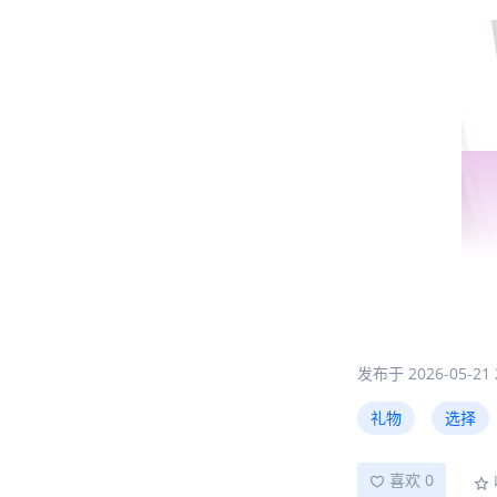
发布于 2026-05-21 2
礼物
选择
龙舟赛是端午节
端午节礼物。这
喜欢 0
的祝福与勇气的