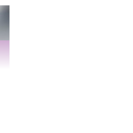
了一种别具意义的
还寓意着对受赠者
祝福，又能让他们