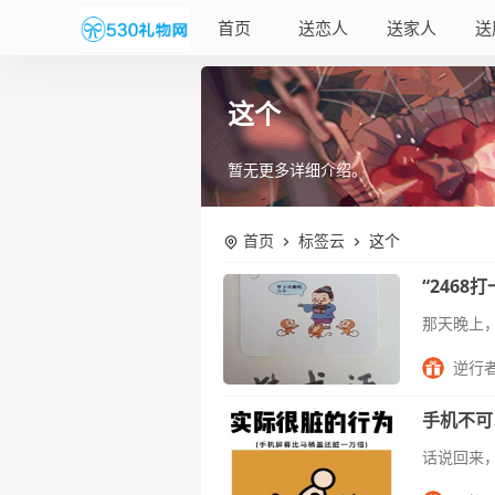
首页
送恋人
送家人
送
这个
暂无更多详细介绍。
首页
标签云
这个
“246
逆行
手机不可