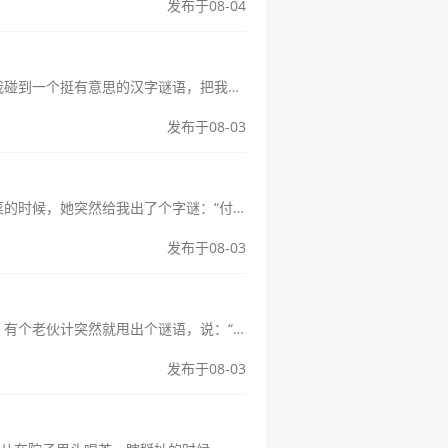
发布于08-04
我的解谜之路：柴门闻犬吠，猜字记兄弟们，姐妹们，今天我得跟大伙儿唠唠最近我碰到一个挺有意思的汉字谜语，把我折腾了好一阵子，但最终解开了，那感觉真是爽！这个谜语说起来也简单，就六个字：“柴门闻犬吠”。刚看到这...
发布于08-03
哥们姐们，今天跟大家聊个有意思的小事儿。前几天跟我家那口子去外面吃饭，等菜的时候，她突然给我出了个字谜：“付出爱心，打一字。”我当时就愣住了。心想，这玩意儿还挺有深度。付出爱心嘛那不就是善良、奉献、关怀这些个...
发布于08-03
这事儿得从头说起。那天是周六，我跟几个老哥们儿在茶馆里瞎聊，天南地北地扯。有个老伙计突然就甩出个谜语，说：“你们猜个四字成语，谜面是——盲人戴墨镜。”当时我就愣住了，心想这什么鬼？盲人又看不见，戴墨镜干这不瞎...
发布于08-03