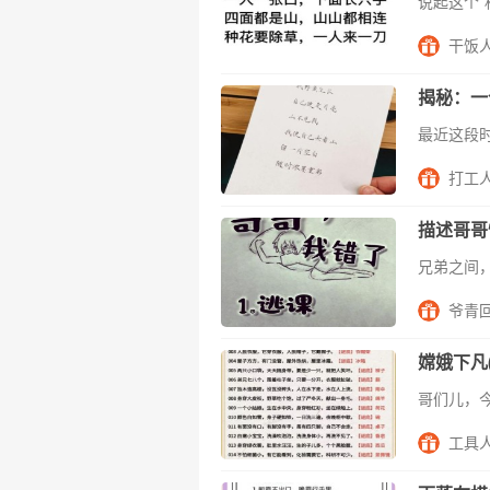
干饭
揭秘：一
打工
描述哥哥
爷青
嫦娥下凡
工具