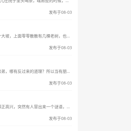
说起这个“种花要除草一人来一刀打一字”的谜语，那可真是前段时间我跟几个老哥们儿在院子里头喝茶，瞎掰扯的时候，被其中一个老家伙给难住的。当时就听他悠哉悠哉地冒出这么一句，我一听，这有点意思。平时咱们聊天打屁，都...
发布于08-03
最近这段时间，我总喜欢傍晚的时候一个人去小区后面那座小山走走。说山，就是个大坡，上面零零散散有几棵老树，也算是个能让人静下来的地方。有一天，我走着走着，突然脑子里就冒出来一个老谜语——“一个人在山边，打一字”。...
发布于08-03
兄弟之间，哥哥怕弟弟打，这事儿听着就有点意思。一般人想到的，都是哥哥护着弟弟，哪有反过来的道理？所以当有朋友问我，这情景用哪个成语形容最贴切的时候，我一下就来了兴趣，这不就是咱们平时琢磨事儿，找那个最准的“点...
发布于08-03
哥们儿，今天咱们聊个特有意思的事儿。前阵子，我在一个老同学聚会上，大家玩得正高兴，突然有人冒出来一个谜语，搞得气氛一下就来了。谜语很简单，就一句：嫦娥下凡，打一花名。你别说，这谜语乍一听，还真把我给问住了。嫦...
发布于08-03