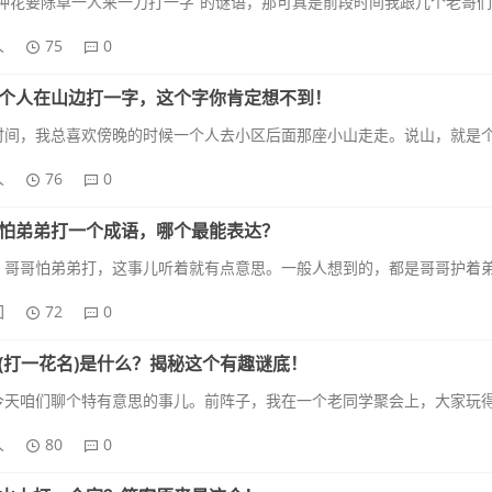
人
75
0
个人在山边打一字，这个字你肯定想不到！
人
76
0
怕弟弟打一个成语，哪个最能表达？
回
72
0
(打一花名)是什么？揭秘这个有趣谜底！
人
80
0