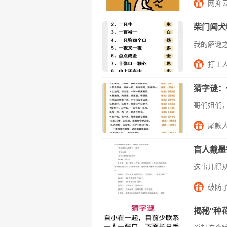
网抑
柴门闻犬
打工
猜字谜：
尾款
盲人戴墨
破防
揭秘“种