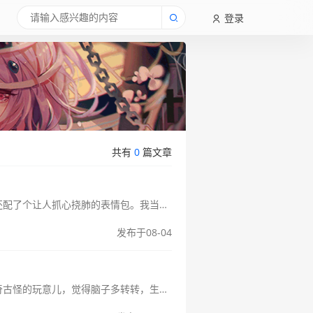
登录
共有
0
篇文章
那天晚上，我正刷着朋友圈，突然就刷到了这么个东西——“2468打一成语？”底下还配了个让人抓心挠肺的表情包。我当时就没往心里去，觉得就是那种随便看看的小谜语呗。结果，我老丈人正好过来，看到我在看手机，就凑过来看...
发布于08-04
话说回来，大伙儿最近有没有遇到啥有意思的小谜题？我这人平时就喜欢琢磨点稀奇古怪的玩意儿，觉得脑子多转转，生活才有意思。前阵子，有个朋友跟我分享了个小问题，就这，把我给难住了好一会儿。那天晚上，我们几个老伙计吃...