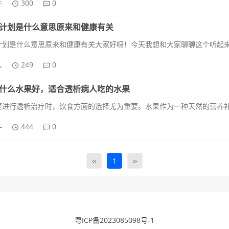
牛
300
0
计划是什么意思原来和健康有关
人
249
0
什么水果好，适合透析病人吃的水果
牛
444
0
‹‹
1
››
粤ICP备2023085098号-1