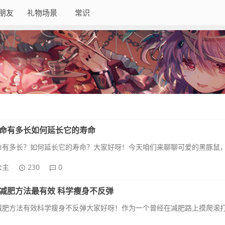
朋友
礼物场景
常识
命有多长如何延长它的寿命
公主
230
0
减肥方法最有效 科学瘦身不反弹