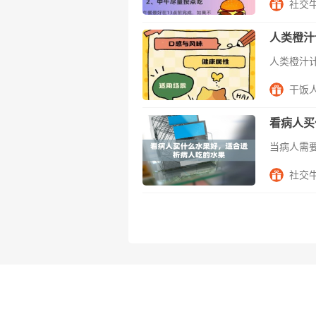
社交
人类橙汁
干饭
看病人买
社交