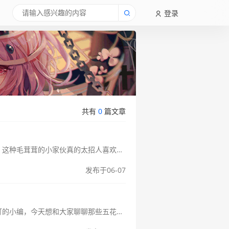
登录
共有
0
篇文章
黑豚鼠寿命有多长？如何延长它的寿命？大家好呀！今天咱们来聊聊可爱的黑豚鼠，这种毛茸茸的小家伙真的太招人喜欢了。作为一个养过好几只豚鼠的"资深"铲屎官，我想和大家分享一下关于黑豚鼠寿命的那些事儿。黑豚鼠的平均...
发布于06-07
揭秘哪种减肥方法有效科学瘦身不反弹大家好呀！作为一个曾经在减肥路上摸爬滚打的小编，今天想和大家聊聊那些五花八门的减肥方法，到底哪种靠谱。说实话，我也试过不少方法，有的效果确实不错，有的嘛就当交学费了。那些...