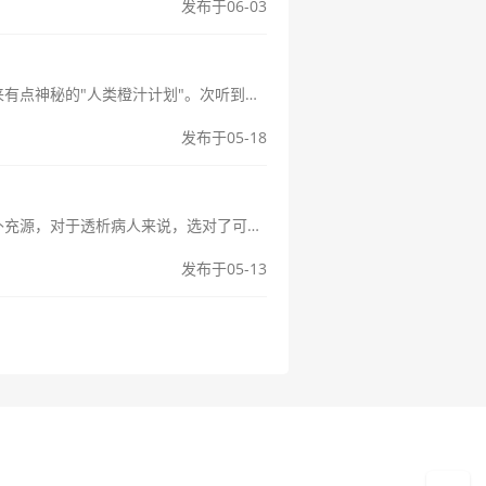
发布于06-03
人类橙汁计划是什么意思原来和健康有关大家好呀！今天我想和大家聊聊这个听起来有点神秘的"人类橙汁计划"。次听到这个名字的时候，我还以为是什么科幻电影里的情节呢，结果发现它其实和我们的健康息息相关。作为一个对健康...
发布于05-18
当病人需要进行透析治疗时，饮食方面的选择尤为重要。水果作为一种天然的营养补充源，对于透析病人来说，选对了可以增添营养，选错了却可能带来不良影响。那么，究竟哪些水果适合透析病人呢？接下来我们一起来探讨一下。1...
发布于05-13