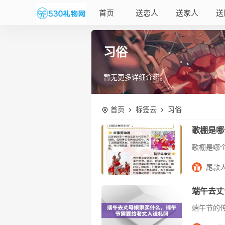
首页
送恋人
送家人
送
习俗
暂无更多详细介绍。
首页
标签云
习俗
歌棚是哪
尾款
端午去丈