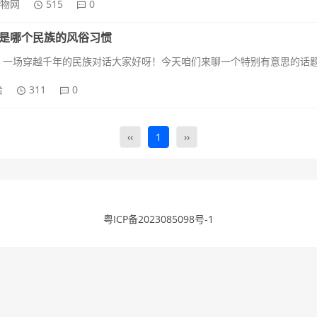
礼物网
515
0
是哪个民族的风俗习惯
给
311
0
‹‹
1
››
粤ICP备2023085098号-1