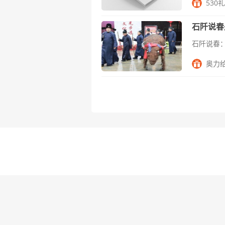
530
石阡说春
奥力