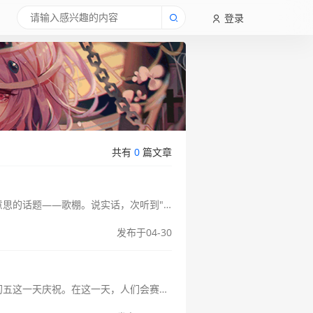
登录
共有
0
篇文章
歌棚是哪个民族的特色习俗看完你就明白了大家好呀！今天咱们来聊聊一个特别有意思的话题——歌棚。说实话，次听到"歌棚"这个词的时候，我还以为是某个露天KTV呢（笑）。后来深入了解才发现，原来这是一个充满民族风情的...
发布于04-30
端午节的传统习俗端午节，又称重阳节，是中国的传统节日之一，通常在农历五月初五这一天庆祝。在这一天，人们会赛龙舟、吃粽子，还有一些地方会有贴菖蒲和艾叶的习俗，以驱邪避疫。但是除了这些常见的活动外，不同地区对于...