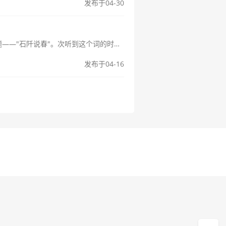
发布于04-30
石阡说春：一场穿越千年的民族对话大家好呀！今天咱们来聊一个特别有意思的话题——"石阡说春"。次听到这个词的时候，我还以为是某种新型的春季限定奶茶呢（笑）。后来才知道，原来这是贵州省石阡县一项非常独特的民俗活动...
发布于04-16