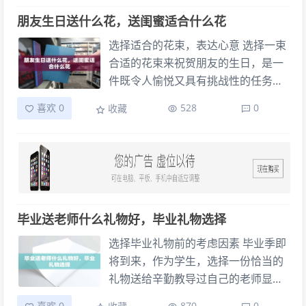
鲜艳、富有活力的花朵，如郁金香或
福。接下来，让我们一起探讨一些实
朋友生日送什么花，送闺蜜适合什么花
勿忘我，这类花卉能给人带来愉悦和
用的搬家礼物建议。 厨房必备：为新
生机。
居增添温馨 搬家后，新居的厨房常常
选择适合的花束，表达心意 选择一束
是第一个需要布置和装备的地方。送
合适的花束来祝贺朋友的生日，是一
一套优质的锅具或刀具，可以帮助朋
件既令人愉悦又具有挑战性的任务。
友们在新环境下更快适应。此外，一
不同的花朵传达不同的情感，所以选
喜欢 0
528
0
收藏
些实用的厨房小工具如砧板、厨房电
择适合的花卉非常重要。如果你的朋
子秤或者多功能厨房剪刀也是不错的
友喜欢色彩鲜艳的花朵，比如玫瑰或
选择，它们既实用又能够增添居家生
郁金香，那么一个充满生机的花束将
活的便利性。
是个不错的选择。如果她更喜欢朴素
和清新的感觉，那么一束精致的洋甘
菊或满天星也会是个很好的选择。 考
毕业送老师什么礼物好，毕业礼物选择
虑朋友的个人品味和喜好 每个人对花
卉的喜好和品味都不同，因此在选择
选择毕业礼物前的考虑因素 毕业季即
适合的花束时，考虑到朋友的个人偏
将到来，作为学生，选择一份恰当的
好至关重要。如果她喜欢特定类型的
礼物送给辛勤教导过自己的老师显得
花朵，比如向日葵或紫罗兰，那么可
格外重要。在决定具体礼物之前，有
喜欢 0
870
0