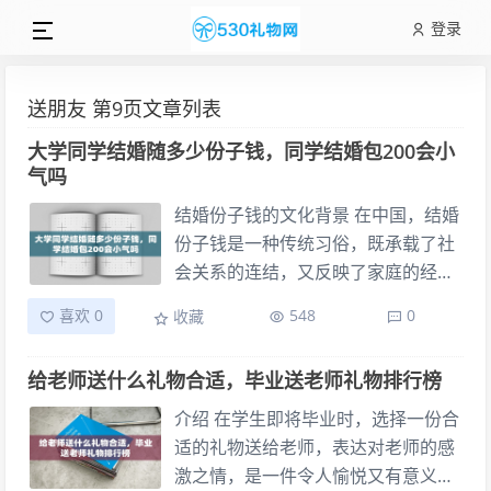
登录
送朋友 第9页文章列表
大学同学结婚随多少份子钱，同学结婚包200会小
气吗
结婚份子钱的文化背景 在中国，结婚
份子钱是一种传统习俗，既承载了社
会关系的连结，又反映了家庭的经济
实力和社会地位。在大多数地区，结
喜欢 0
548
0
收藏
婚时会给亲友送上份子钱，以示祝福
和支持。这一习俗在不同地域和家庭
给老师送什么礼物合适，毕业送老师礼物排行榜
中有着不同的表现形式，但普遍来
说，都体现了人情世故和社会互动的
介绍 在学生即将毕业时，选择一份合
复杂性。 大学同学结婚的礼金疑问 对
适的礼物送给老师，表达对老师的感
于大学同学之间的结婚，礼金的问题
激之情，是一件令人愉悦又有意义的