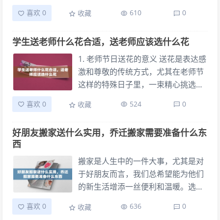
常常让人头疼。一方面，这些同学曾
事情。然而，选择合适的礼物有时会
喜欢 0
610
0
收藏
经在校园中共同学习生活，建立了深
让人感到困惑。本文将为您提供一些
厚的友谊，因此在对待结婚时也希望
毕业送老师礼物的排行榜和建议，帮
学生送老师什么花合适，送老师应该选什么花
能表达真挚的祝福和关心。另一方
助您做出更明智的选择。 实用性礼物
面，礼金的数额往往受到个人经济能
推荐 对于大多数老师来说，实用性礼
1. 老师节日送花的意义 送花是表达感
力和地域文化习俗的影响，因此会有
物常常是最受欢迎的选择。这类礼物
激和尊敬的传统方式，尤其在老师节
较大的差异。
不仅能够展示出学生的细心和关心，
这样的特殊日子里，一束精心挑选的
还能在老师日常生活中发挥实际作
鲜花不仅代表学生对老师的感谢，还
喜欢 0
524
0
收藏
用。比如： - 办公用品套装：如笔记
能传递出深情厚意和尊重之情。选择
本、笔、文件夹等，能够帮助老师更
适合的花束不仅可以增加节日的喜庆
好朋友搬家送什么实用，乔迁搬家需要准备什么东
好地组织教学资料。
氛围，更能让老师感受到学生的诚挚
西
心意。 2. 选择花束的考量因素 在挑
选花束时，首先要考虑老师的个人喜
搬家是人生中的一件大事，尤其是对
好和性格特点。有些老师可能偏爱典
于好朋友而言，我们总希望能为他们
雅高贵的花卉，如百合或康乃馨，这
的新生活增添一丝便利和温暖。选择
些花朵不仅大方得体，还寓意高尚和
合适的搬家礼物不仅可以帮助朋友顺
喜欢 0
636
0
收藏
纯洁；而有些老师则可能更喜欢色彩
利过渡，还能表达我们的关心和祝