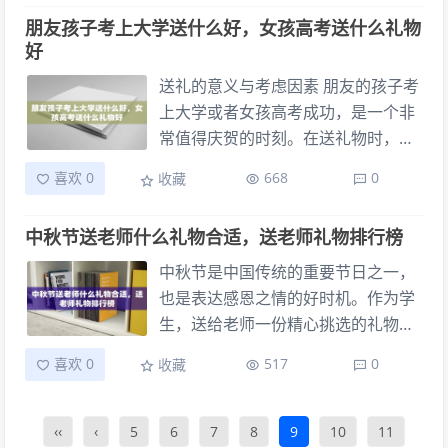
仅能够展现出送礼者的用心，也能够
兴趣爱好。例如，有些老师喜欢阅
朋友孩子考上大学送什么好，女孩高考送什么礼物
符合老师们的工作需求和生活习惯。
读，那么一本经典的书籍或者文学作
好
品集是个不错的选择；而喜欢美食的
老师可能会喜欢一份精美的礼篮或特
送礼的意义与考虑因素 朋友的孩子考
色小吃。其次，礼物的价值不在于昂
上大学或者女孩高考成功，是一个非
贵与否，更重要的是表达出来的心意
常值得庆贺的时刻。在送礼物时，不
和对老师多年教导的感激之情。最
仅仅是为了表达祝贺，更是希望能给
喜欢 0
668
0
收藏
后，礼物的包装也很重要，精美的包
对方留下美好的回忆，同时也要考虑
装可以增加礼物的仪式感，让老师感
到对方的实际需求和个人喜好。 实用
中秋节送老师什么礼物合适，送老师礼物排行榜
受到被重视和尊重。
性与纪念性的选择 在选择礼物时，可
以考虑一些既实用又有纪念意义的物
中秋节是中国传统的重要节日之一，
品。比如，一本精美的笔记本和一支
也是表达感恩之情的好时机。作为学
高质量的钢笔，不仅能帮助孩子在大
生，送给老师一份精心挑选的礼物，
学里做好笔记，还能成为长久的纪念
不仅是对老师辛勤教导的感谢，更是
喜欢 0
517
0
收藏
品。另外，一幅装饰性强的艺术画或
一种文化传统的延续。那么，在这个
者摆件，也是很好的选择，可以为他
中秋佳节，究竟送什么样的礼物给老
们的新生活增添一份美好的色彩。
师才合适呢？让我们一起来看看送老
‹‹
‹
5
6
7
8
9
10
11