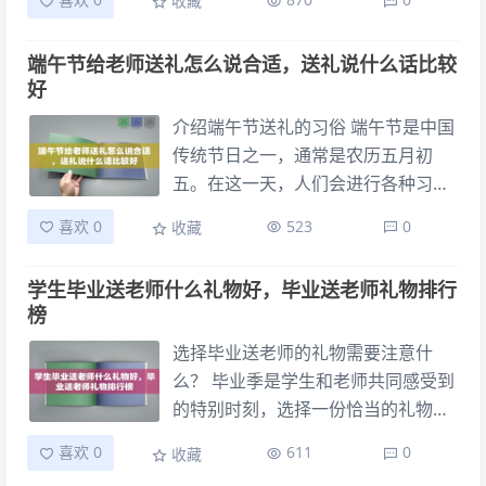
收藏
以根据她的喜好来定制花束。此外，
几个因素需要考虑： 老师的个人喜好
还可以考虑她的生日主题或她的个人
和爱好。 礼物的价值和合适性。 表达
端午节给老师送礼怎么说合适，送礼说什么话比较
风格，以确保花束与她的喜好和品味
学生对老师的感激之情。 经典的毕业
好
相契合。
送老师礼物推荐 以下是一些经典的毕
业送老师礼物推荐，它们不仅符合礼
介绍端午节送礼的习俗 端午节是中国
物的传统选择，还能体现出学生的用
传统节日之一，通常是农历五月初
心和感激：
五。在这一天，人们会进行各种习俗
活动，其中包括给亲朋好友送礼以表
喜欢 0
523
0
收藏
达情谊和祝福。而对老师送礼则是一
种尊师重教的体现，是学生们对老师
学生毕业送老师什么礼物好，毕业送老师礼物排行
们的感激之情的表达。 选择合适的礼
榜
物 选择合适的礼物是送礼的关键，尤
其是给老师送礼更应该考虑到礼物的
选择毕业送老师的礼物需要注意什
实用性和教师的职业特点。一般来
么？ 毕业季是学生和老师共同感受到
说，可以选择一些能够表达敬意和关
的特别时刻，选择一份恰当的礼物可
怀的礼物，比如文具、书籍、茶叶或
以表达对老师的感激之情。在选择礼
喜欢 0
611
0
收藏
者有特色的手工艺品等。这些礼物不
物时，首先要考虑老师的个人喜好和