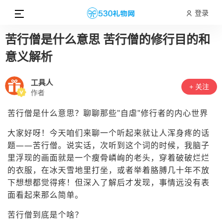
登录
苦行僧是什么意思 苦行僧的修行目的和
意义解析
工具人
+ 关注
作者
苦行僧是什么意思？聊聊那些"自虐"修行者的内心世界
大家好呀！今天咱们来聊一个听起来就让人浑身疼的话
题——苦行僧。说实话，次听到这个词的时候，我脑子
里浮现的画面就是一个瘦骨嶙峋的老头，穿着破破烂烂
的衣服，在冰天雪地里打坐，或者举着胳膊几十年不放
下想想都觉得疼！但深入了解后才发现，事情远没有表
面看起来那么简单。
苦行僧到底是个啥？