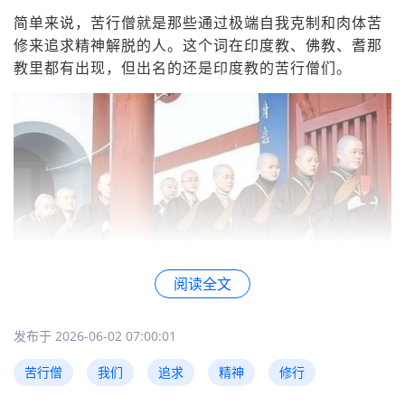
简单来说，苦行僧就是那些通过极端自我克制和肉体苦
修来追求精神解脱的人。这个词在印度教、佛教、耆那
教里都有出现，但出名的还是印度教的苦行僧们。
阅读全文
发布于 2026-06-02 07:00:01
我次在纪录片里看到真正的苦行僧时，说实话有点被吓
到。他们有的浑身涂满灰烬，有的头发脏得打结（故意
苦行僧
我们
追求
精神
修行
不洗的），还有的干脆赤身裸体当时我就在想："至于