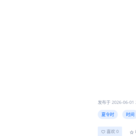
我次听说夏令时
发布于 2026-06-01 2
回事！其实就是
夏令时
时间
夏令时的前世今
你可能想不到，
喜欢 0