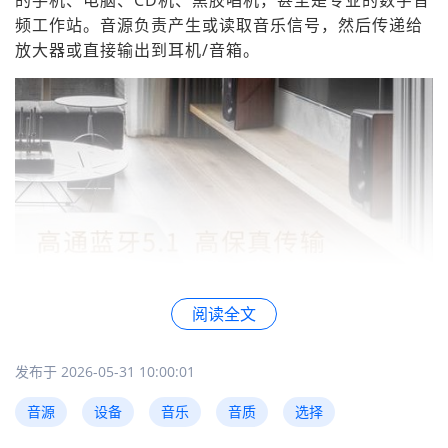
的手机、电脑、CD机、黑胶唱机，甚至是专业的数字音
频工作站。音源负责产生或读取音乐信号，然后传递给
放大器或直接输出到耳机/音箱。
阅读全文
发布于 2026-05-31 10:00:01
我次接触这个概念时也是一头雾水，以为音源就是"音乐
音源
设备
音乐
音质
选择
来源"这么简单。后来才发现，不同的音源设备对音质的
影响可大了去了！