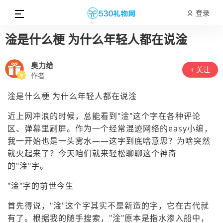
登录
淦是什么梗 为什么年轻人都在说淦
奥力给
+ 关注
作者
淦是什么梗 为什么年轻人都在说淦
近上网冲浪的时候，总能看到"淦"这个字在各种评论
区、弹幕里刷屏。作为一个经常混迹网络的easy小编，
我一开始也是一头雾水——这字到底啥意思？为啥突然
就火起来了？今天咱们就来轻松聊聊这个神奇
的"淦"字。
"淦"字的前世今生
首先得说，"淦"这个字其实不是新造的字，它在古代就
有了。根据我的随手搜索，"淦"原本是指水渗入船中，