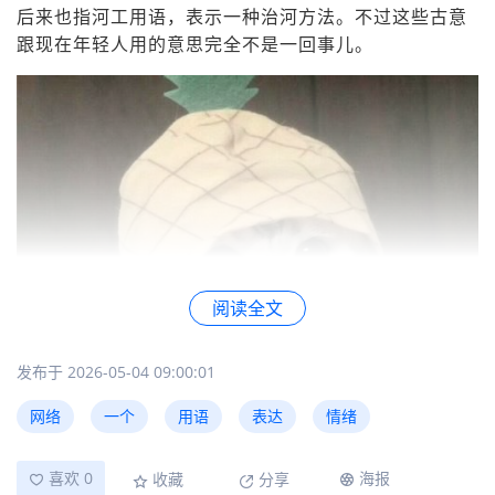
后来也指河工用语，表示一种治河方法。不过这些古意
跟现在年轻人用的意思完全不是一回事儿。
阅读全文
发布于 2026-05-04 09:00:01
网络
一个
用语
表达
情绪
时期
含义
喜欢 0
海报
古代
水渗入船中；河工术语
收藏
分享