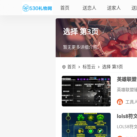
首页
送恋人
送家人
送
选择 第3页
暂无更多详细介绍。
首页
标签云
选择 第3页
英雄联盟
工具
lols