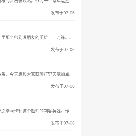
新寡妇制造者出装攻略伤害爆炸秒人兄弟们好啊！今天咱们来聊聊寡妇制造者这个英雄的新出装攻略。作为一个常年混迹在峡谷的老玩家，我对寡妇这个英雄可是情有独钟。她那种神出鬼没、秒人于无形的感觉，简直不要太爽！今天我就...
发布于07-06
刀锋出装顺序详解：新手必看装备选择技巧大家好呀！今天咱们来聊聊《王者荣耀》里那个帅到没朋友的英雄——刀锋。作为一个曾经被刀锋虐得体无完肤，后来慢慢摸索出点门道的老玩家，我想分享一下关于刀锋出装的一些心得。别担...
发布于07-06
打野天赋加点图大全各英雄佳加点方案汇总大家好呀！作为一个常年混迹野区的老油条，今天想和大家聊聊打野天赋加点那些事儿。说实话，我刚玩打野那会儿，天赋加点可真是让我头疼，每次进游戏前都要纠结半天。后来慢慢摸索出...
发布于07-06
英雄联盟阿卡利天赋详解新手快速上手攻略哈喽各位召唤师们！今天咱们来聊聊暗影之拳阿卡利这个超帅的刺客英雄。作为一个从S3就开始玩阿卡利的老玩家，我可太了解这个英雄的魅力了。虽然她经历过几次重做，但那种秒杀后排...
发布于07-06