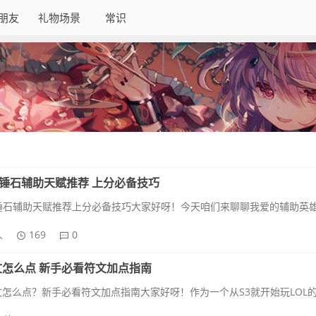
朋友
礼物场景
常识
锤石辅助天赋推荐 上分必备技巧
人
169
0
8符文怎么点 新手必看符文加点指南