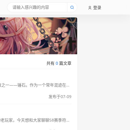
登录
共有
0
篇文章
英雄联盟锤石辅助天赋推荐上分必备技巧大家好呀！今天咱们来聊聊我爱的辅助英雄之一——锤石。作为一个常年混迹在下路的辅助玩家，我觉得锤石是那种能让你玩得开心又能carry队友的英雄。不过呢，想要玩好锤石，天赋的...
发布于07-09
LOLS8符文怎么点？新手必看符文加点指南大家好呀！作为一个从S3就开始玩LOL的老玩家，今天想和大家聊聊S8赛季符文系统改版后的加点说实话，刚改版那会儿我也是一脸懵逼，完全搞不懂这些新符文是啥意思。不过经...