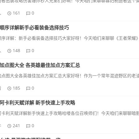
人
161
0
顺序详解新手必看装备选择技巧
人
148
0
加点图大全 各英雄最佳加点方案汇总
者
185
0
阿卡利天赋详解 新手快速上手攻略
牛
241
0