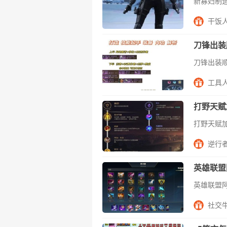
干饭
刀锋出装
工具
打野天赋
逆行
英雄联盟
社交