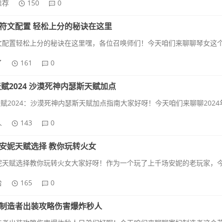
推荐
150
0
符文配置 轻松上分的秘诀在这里
了
161
0
天赋2024 沙漠死神内瑟斯天赋加点
人
143
0
安妮天赋选择 教你玩转火女
给
165
0
制造者出装攻略伤害爆炸秒人