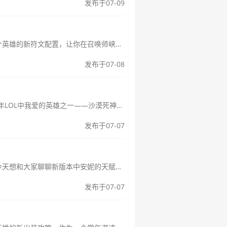
发布于07-09
新琴女符文配置轻松上分的秘诀在这里嘿，各位召唤师们！今天咱们来聊聊琴女这个英雄的新符文配置，让你在召唤师峡谷里轻松上分不是梦。作为一个常年混迹在辅助位的玩家，我对琴女可是情有独钟，今天就和大家分享一下我的心...
发布于07-08
LOL狗头天赋2024：沙漠死神内瑟斯天赋加点指南大家好呀！今天咱们来聊聊2024年LOL中我爱的英雄之一——沙漠死神内瑟斯，也就是大家常说的"狗头"。作为一个玩了上千场狗头的忠实粉丝，我总结了一套在当前版本...
发布于07-07
新版本安妮天赋选择教你玩转火女大家好呀！作为一个玩了上千场安妮的老玩家，今天想和大家聊聊新版本中安妮的天赋选择。说实话，每次版本更新我都会时间研究安妮的改动，毕竟这可是我的本命英雄呢！为什么选择安妮？首...
发布于07-07