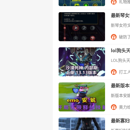
礼物
最新琴女
破防
lol狗头
打工
最新版本
奥力
最新寡妇