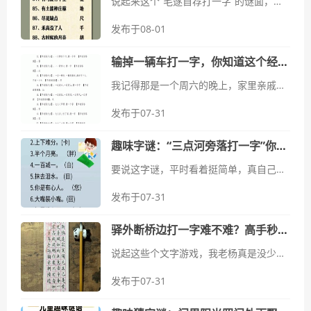
说起来这个“毛遂自荐打一字”的谜面，那可是勾起了我一段挺有意思的经历。那时候，我正好处在一个瓶颈期，工作上有点提不起劲儿。感觉自己明明手里有些不错的想法，可就是找不到合适的机会去展示，心里头真是憋屈。那会儿，...
发布于08-01
输掉一辆车打一字，你知道这个经典谜语吗？
我记得那是一个周六的晚上，家里亲戚都聚在一起吃饭，好久没这么热闹了。吃着吃着，我那小表弟，古灵精怪的一个人，突然就把筷子一放，清了清嗓子，对着我们这帮大人就来了一句：“哥姐们，我给你们出个谜语，谁能猜出来，晚上...
发布于07-31
趣味字谜：“三点河旁落打一字”你知道吗？
要说这字谜，平时看着挺简单，真自己去琢磨的时候，那脑袋瓜子转得呀，能给你转出火星子来。就像前一阵子，我在跟几个老伙计一块儿喝茶瞎聊，其中一个哥们儿，他平时就爱玩点儿文字游戏。冷不丁地就甩出来一句：“给你个字谜，...
发布于07-31
驿外断桥边打一字难不难？高手秒懂的答案！
说起这些个文字游戏，我老杨真是没少折腾，各种稀奇古怪的、让你挠头的，什么样儿的都见过。但有些个题目，你别说，解开了真就让你拍大腿，觉得出题人这脑子，是真他娘的活络！今儿个我就跟大家扯一个，我刚开始真没转过弯儿来...
发布于07-31