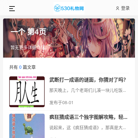
登录
一个 第4页
暂无更多详细介绍。
共有
0
篇文章
武断打一成语的谜面，你猜对了吗？
那天晚上，几个老哥们儿凑一块儿吃饭，喝点儿小酒，聊着聊着就玩起了猜谜。气氛正热乎的时候，老张突然来了句：“来来来，给你们出道题，听好了——武断打一成语的谜面，你猜对了吗？”我当时还没反应过来，就听到旁边老李头...
发布于08-01
疯狂猜成语三个独字图解攻略，轻松过关不再愁！
说起来，这《疯狂猜成语》，那真是大学毕业那会儿，我手机里头的“解闷神器”。当时工作刚稳定下来，每天下班回来，就想找点轻松的事儿干。看着身边朋友们都在玩这个，我也就跟着下载了一个，想着试试看。没想到，这一试就上瘾...