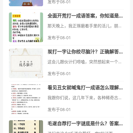
发布于08-01
全面开荒打一成语答案，你知道是哪个成语吗？
那天晚上，我正琢磨着手里的活儿，朋友突然发来一条微信，就甩给我一句话：“哥们，考你个成语谜语，‘全面开荒’打一成语，你知道是哪个成语吗？”我一看，当时就乐了。这不就是想考考我的脑筋转得快不快嘛立马放下手里的鼠...
发布于08-01
炭打一字让你绞尽脑汁？正确解答在这里！
这会儿跟伙计们唠嗑，突然想起来一个事儿，就是之前网上流传的那个字谜——“炭打一字”。别提了，当时真是把我这老胳膊老腿都给折腾得够呛，愣是想了半天都没个头绪。那阵子，大概是刚过完年，天气还带着股子冷劲儿。我跟几...
发布于08-01
看见丑女就喊鬼打一成语怎么理解？内行给你解释透彻！
我跟你们说，这几年下来，各种稀奇古怪的词儿、说法，我是听过不少。但要说“看见丑女就喊鬼打”这句，刚开始我真没搞懂，觉得它挺…怪的。你说你，看到啥不怎么就扯到鬼了？这听着像骂人，又像开玩笑，反正就是让人摸不着头脑...
发布于08-01
毛遂自荐打一字谜底是什么？答案让你意想不到！